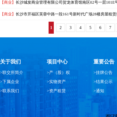
【商业】
长沙城发商业管理有限公司贺龙体育馆南区02号一层101E
【商业】
长沙市开福区芙蓉中路一段161号新时代广场28楼房屋租
1
2
3
4
5
6
7
关于我们
项目中心
重要公告
>联交所简介
>产（股）权
>挂牌公告
>下属企业
>实物资产
>结果公示
>联系我们
>资产租赁
>通知
湘ICP备