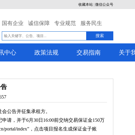
收藏本站
|
微信公众号
国有企业
诚信保障
专业规范
服务民生
搜索
讯中心
政策法规
交易指南
关于
公告
657
社会公告并征集承租方。
请，并于6月30日16:00前交纳交易保证金150万
/portal/index”，点击项目报名生成保证金子账