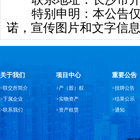
特别申明：本公告仅用
诺，宣传图片和文字信
关于我们
项目中心
重要公告
>联交所简介
>产（股）权
>挂牌公告
>下属企业
>实物资产
>结果公示
>联系我们
>资产租赁
>通知
湘ICP备