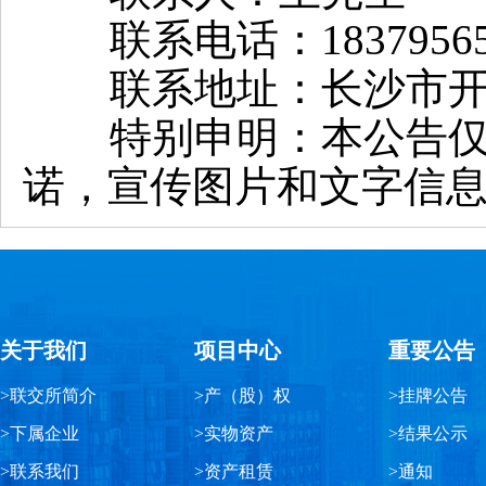
联系电话：18379565
联系地址：长沙市开福
特别申明：本公告仅用
诺，宣传图片和文字信
关于我们
项目中心
重要公告
>联交所简介
>产（股）权
>挂牌公告
>下属企业
>实物资产
>结果公示
>联系我们
>资产租赁
>通知