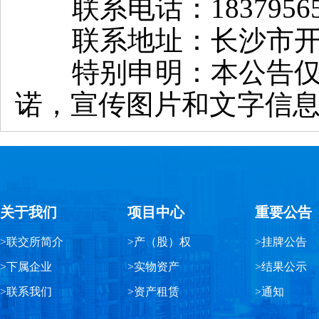
联系电话：18379565
联系地址：长沙市开福
特别申明：本公告仅用
诺，宣传图片和文字信
关于我们
项目中心
重要公告
>联交所简介
>产（股）权
>挂牌公告
>下属企业
>实物资产
>结果公示
>联系我们
>资产租赁
>通知