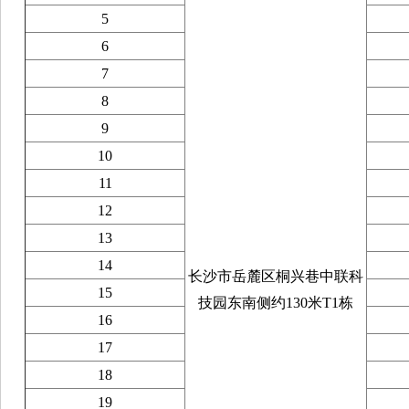
5
6
7
8
9
10
11
12
13
14
长沙市岳麓区桐兴巷中联科
15
技园东南侧约130米T1栋
16
17
18
19