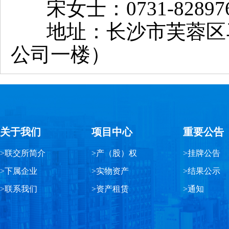
宋女士：0731-82897
地址：长沙市芙蓉区
公司一楼）
关于我们
项目中心
重要公告
>联交所简介
>产（股）权
>挂牌公告
>下属企业
>实物资产
>结果公示
>联系我们
>资产租赁
>通知