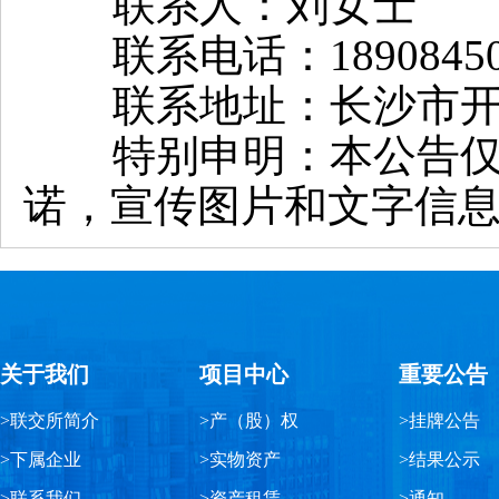
联系人：刘女士
联系电话：18908450
联系地址：长沙市开福
特别申明：本公告仅用
诺，宣传图片和文字信
关于我们
项目中心
重要公告
>联交所简介
>产（股）权
>挂牌公告
>下属企业
>实物资产
>结果公示
>联系我们
>资产租赁
>通知