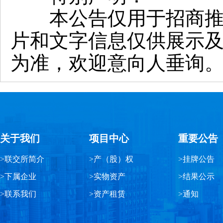
本公告仅用于招商推介
片和文字信息仅供展示
为准，欢迎意向人垂询
关于我们
项目中心
重要公告
>联交所简介
>产（股）权
>挂牌公告
>下属企业
>实物资产
>结果公示
>联系我们
>资产租赁
>通知